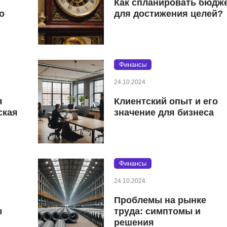
Как спланировать бюдж
о
для достижения целей?
Финансы
24.10.2024
я
Клиентский опыт и его
ская
значение для бизнеса
Финансы
24.10.2024
Проблемы на рынке
ы
труда: симптомы и
решения