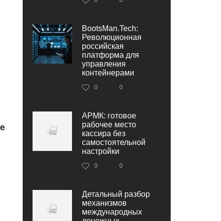
BootsMan.Tech:
Революционная
российская
платформа для
управления
контейнерами
0
0
АРМК: готовое
рабочее место
е
кассира без
самостоятельной
настройки
0
0
Детальный разбор
механизмов
международных
денежных