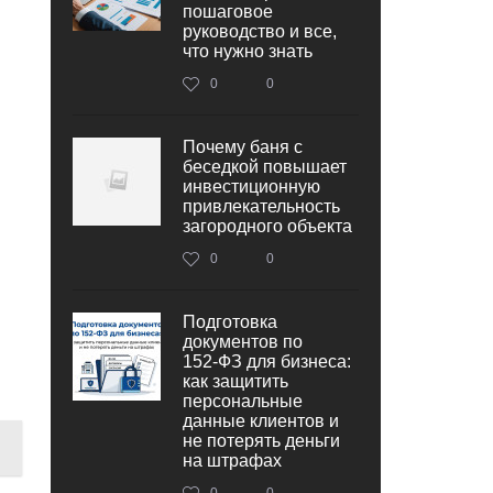
пошаговое
руководство и все,
что нужно знать
0
0
Почему баня с
беседкой повышает
инвестиционную
привлекательность
загородного объекта
0
0
Подготовка
документов по
152‑ФЗ для бизнеса:
как защитить
персональные
данные клиентов и
не потерять деньги
на штрафах
0
0