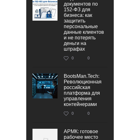
документов по
152‑ФЗ для
бизнеса: как
защитить
персональные
данные клиентов
и не потерять
деньги на
штрафах
0
0
BootsMan.Tech:
Революционная
российская
платформа для
управления
контейнерами
0
0
АРМК: готовое
рабочее место