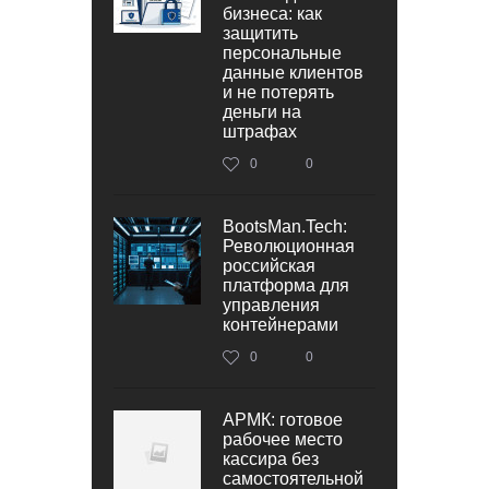
бизнеса: как
защитить
персональные
данные клиентов
и не потерять
деньги на
штрафах
0
0
BootsMan.Tech:
Революционная
российская
платформа для
управления
контейнерами
0
0
АРМК: готовое
рабочее место
кассира без
самостоятельной