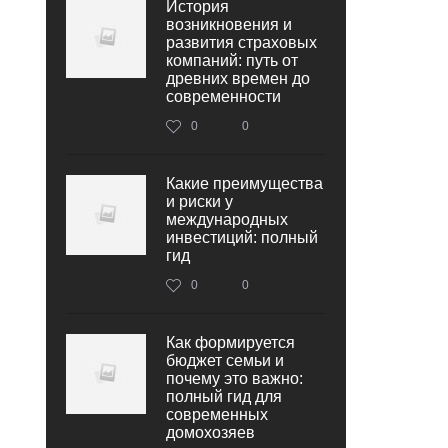
История
возникновения и
развития страховых
компаний: путь от
древних времен до
современности
0
0
Какие преимущества
и риски у
международных
инвестиций: полный
гид
0
0
Как формируется
бюджет семьи и
почему это важно:
полный гид для
современных
домохозяев