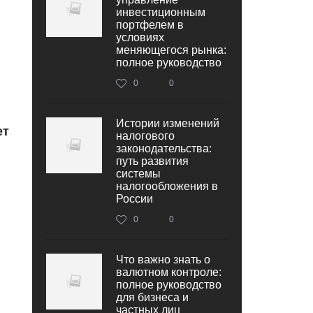
инвестиционным
портфелем в
условиях
меняющегося рынка:
полное руководство
0
0
Истории изменений
ет
налогового
законодательства:
путь развития
системы
налогообложения в
России
0
0
Что важно знать о
валютном контроле:
полное руководство
для бизнеса и
частных лиц