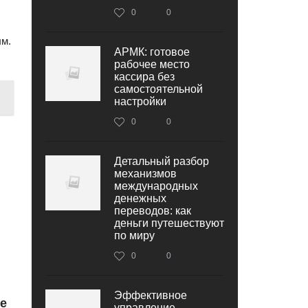
0
0
ым.
АРМК: готовое
рабочее место
кассира без
самостоятельной
настройки
0
0
Детальный разбор
механизмов
международных
денежных
переводов: как
деньги путешествуют
по миру
0
0
Эффективное
е
управление