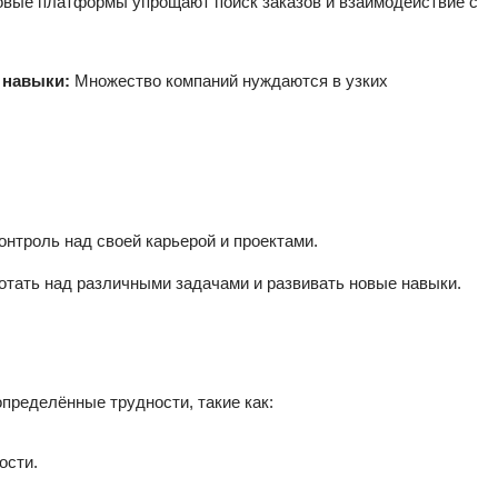
овые платформы упрощают поиск заказов и взаимодействие с
 навыки:
Множество компаний нуждаются в узких
троль над своей карьерой и проектами.
тать над различными задачами и развивать новые навыки.
пределённые трудности, такие как:
ости.