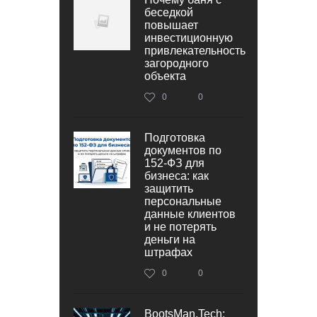
беседкой
повышает
инвестиционную
привлекательность
загородного
объекта
0
0
Подготовка
документов по
152‑ФЗ для
бизнеса: как
защитить
персональные
данные клиентов
и не потерять
деньги на
штрафах
0
0
BootsMan.Tech: