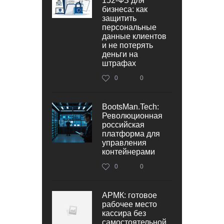
152‑ФЗ для
бизнеса: как
защитить
персональные
данные клиентов
и не потерять
деньги на
штрафах
0
0
BootsMan.Tech:
Революционная
российская
платформа для
управления
контейнерами
0
0
АРМК: готовое
рабочее место
кассира без
самостоятельной