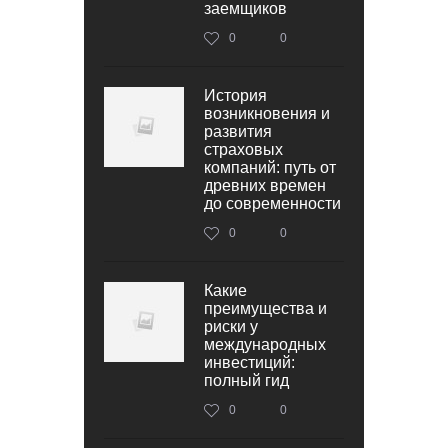
заемщиков
0
0
История
возникновения и
развития
страховых
компаний: путь от
древних времен
до современности
0
0
Какие
преимущества и
риски у
международных
инвестиций:
полный гид
0
0