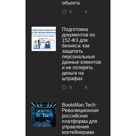
объекта
0
0
Подготовка
документов по
152‑ФЗ для
бизнеса: как
защитить
персональные
данные клиентов
и не потерять
деньги на
штрафах
0
0
BootsMan.Tech:
Революционная
российская
платформа для
управления
контейнерами