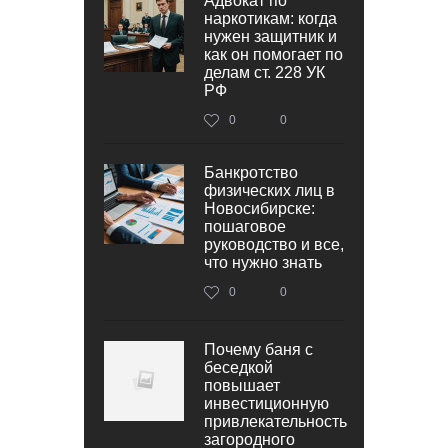
Адвокат по
наркотикам: когда
нужен защитник и
как он помогает по
делам ст. 228 УК
РФ
0
0
Банкротство
физических лиц в
Новосибирске:
пошаговое
руководство и все,
что нужно знать
0
0
Почему баня с
беседкой
повышает
инвестиционную
привлекательность
загородного