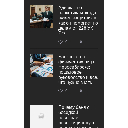
Адвокат по
наркотикам: когда
нужен защитник и
как он помогает по
делам ст. 228 УК
РФ
0
0
Банкротство
физических лиц в
Новосибирске:
пошаговое
руководство и все,
что нужно знать
0
0
Почему баня с
беседкой
повышает
инвестиционную
привлекательность