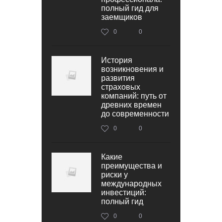
полный гид для
заемщиков
0
0
История
возникновения и
развития
страховых
компаний: путь от
древних времен
до современности
0
0
Какие
преимущества и
риски у
международных
инвестиций:
полный гид
0
0