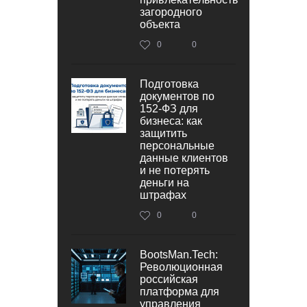
загородного
объекта
0
0
Подготовка
документов по
152‑ФЗ для
бизнеса: как
защитить
персональные
данные клиентов
и не потерять
деньги на
штрафах
0
0
BootsMan.Tech:
Революционная
российская
платформа для
управления