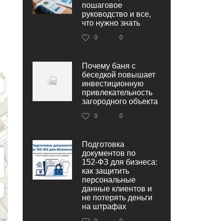
пошаговое
руководство и все,
что нужно знать
0
0
Почему баня с
беседкой повышает
инвестиционную
привлекательность
загородного объекта
0
0
Подготовка
документов по
152‑ФЗ для бизнеса:
как защитить
персональные
данные клиентов и
не потерять деньги
на штрафах
0
0