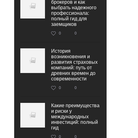
брокеров и как
выбрать надежного
профессионала:
полный гид для
заемщиков
0
0
История
возникновения и
развития страховых
компаний: путь от
древних времен до
современности
0
0
Какие преимущества
и риски у
международных
инвестиций: полный
гид
0
0