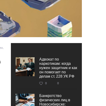
ин.
Адвокат по
д
наркотикам: когда
нужен защитник и как
он помогает по
делам ст. 228 УК РФ
0
0
Банкротство
физических лиц в
Новосибирске: