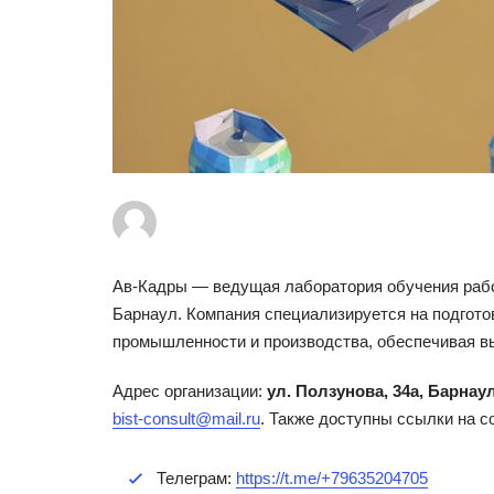
Ав-Кадры — ведущая лаборатория обучения рабоч
Барнаул. Компания специализируется на подгото
промышленности и производства, обеспечивая вы
Адрес организации:
ул. Ползунова, 34а, Барнау
bist-consult@mail.ru
. Также доступны ссылки на 
Телеграм:
https://t.me/+79635204705