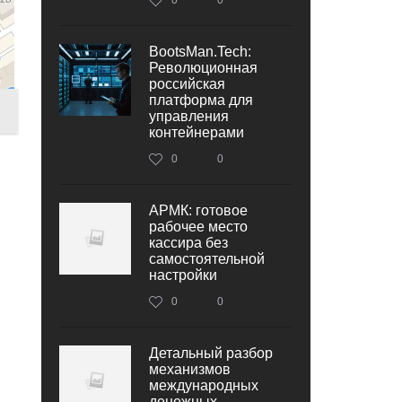
BootsMan.Tech:
Революционная
российская
платформа для
управления
контейнерами
0
0
АРМК: готовое
рабочее место
кассира без
самостоятельной
настройки
0
0
Детальный разбор
механизмов
международных
денежных