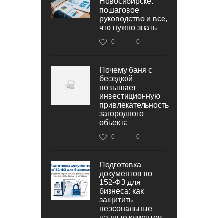
Новосибирске:
пошаговое
руководство и все,
что нужно знать
0
0
Почему баня с
беседкой
повышает
инвестиционную
привлекательность
загородного
объекта
0
0
Подготовка
документов по
152‑ФЗ для
бизнеса: как
защитить
персональные
данные клиентов