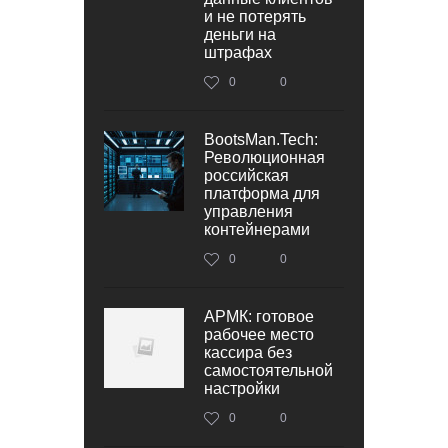
и не потерять
деньги на
штрафах
0
0
BootsMan.Tech:
Революционная
российская
платформа для
управления
контейнерами
0
0
АРМК: готовое
рабочее место
кассира без
самостоятельной
настройки
0
0