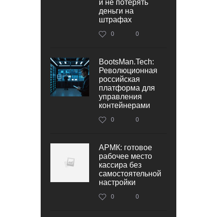
и не потерять
деньги на
штрафах
0
0
BootsMan.Tech:
Революционная
российская
платформа для
управления
контейнерами
0
0
АРМК: готовое
рабочее место
кассира без
самостоятельной
настройки
0
0