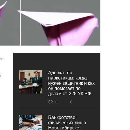
ин.
Адвокат по
й
наркотикам: когда
нужен защитник и как
он помогает по
делам ст. 228 УК РФ
0
0
Банкротство
физических лиц в
Новосибирске: