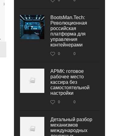
BootsMan.Tech:
Революционная
российская
платформа для
управления
контейнерами
0
0
АРМК: готовое
рабочее место
кассира без
самостоятельной
настройки
0
0
Детальный разбор
механизмов
международных
денежных