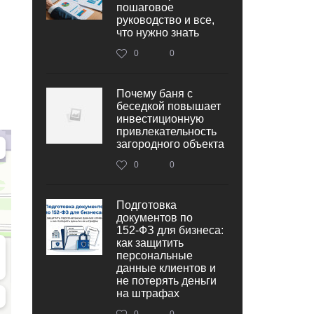
пошаговое
руководство и все,
что нужно знать
0
0
Почему баня с
беседкой повышает
инвестиционную
привлекательность
загородного объекта
0
0
Подготовка
документов по
152‑ФЗ для бизнеса:
как защитить
персональные
данные клиентов и
не потерять деньги
на штрафах
0
0