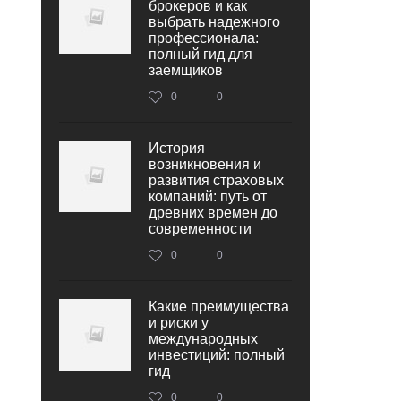
брокеров и как
выбрать надежного
профессионала:
полный гид для
заемщиков
0
0
История
возникновения и
развития страховых
компаний: путь от
древних времен до
современности
0
0
Какие преимущества
и риски у
международных
инвестиций: полный
гид
0
0