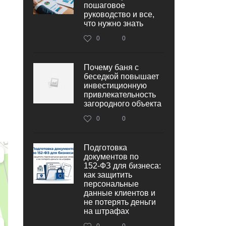
пошаговое
руководство и все,
что нужно знать
0
0
Почему баня с
беседкой повышает
инвестиционную
привлекательность
загородного объекта
0
0
Подготовка
документов по
152‑ФЗ для бизнеса:
как защитить
персональные
данные клиентов и
не потерять деньги
на штрафах
0
0