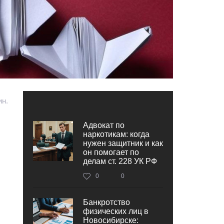
ин.
Адвокат по
наркотикам: когда
нужен защитник и как
он помогает по
делам ст. 228 УК РФ
0
0
Банкротство
физических лиц в
Новосибирске: