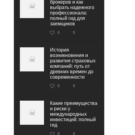
брокеров и как
выбрать надежного
профессионала:
полный гид для
заемщиков
0
0
История
возникновения и
развития страховых
компаний: путь от
древних времен до
современности
0
0
Какие преимущества
и риски у
международных
инвестиций: полный
гид
0
0