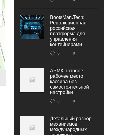
BootsMan.Tech:
Революционная
российская
платформа для
управления
контейнерами
0
0
АРМК: готовое
рабочее место
кассира без
самостоятельной
настройки
0
0
Детальный разбор
механизмов
международных
денежных