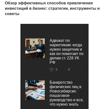
Обзор эффективных способов привлечения
инвестиций в бизнес: стратегии, инструменты и
советы
Адвокат по
наркотикам: когда
нужен защитник и
как он помогает по
делам ст. 228 УК
РФ
0
0
Банкротство
физических лиц в
Новосибирске:
пошаговое
руководство и все,
что нужно знать