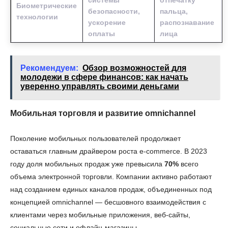
Биометрические
безопасности,
пальца,
технологии
ускорение
распознавание
оплаты
лица
Рекомендуем:
Обзор возможностей для
молодежи в сфере финансов: как начать
уверенно управлять своими деньгами
Мобильная торговля и развитие omnichannel
Поколение мобильных пользователей продолжает
оставаться главным драйвером роста e-commerce. В 2023
году доля мобильных продаж уже превысила
70%
всего
объема электронной торговли. Компании активно работают
над созданием единых каналов продаж, объединенных под
концепцией omnichannel — бесшовного взаимодействия с
клиентами через мобильные приложения, веб-сайты,
социальные сети и офлайн-магазины.