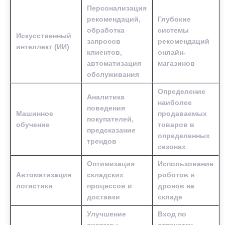
Персонализация
рекомендаций,
Глубокие
обработка
системы
Искусственный
запросов
рекомендаций
интеллект (ИИ)
клиентов,
онлайн-
автоматизация
магазинов
обслуживания
Определение
Аналитика
наиболее
поведения
Машинное
продаваемых
покупателей,
обучение
товаров в
предсказание
определенных
трендов
сезонах
Оптимизация
Использование
Автоматизация
складских
роботов и
логистики
процессов и
дронов на
доставки
складе
Улучшение
Вход по
системы
отпечатку