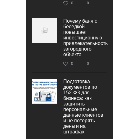
0
0
Почему баня с
беседкой
повышает
инвестиционную
привлекательность
загородного
объекта
0
0
Подготовка
документов по
152‑ФЗ для
бизнеса: как
защитить
персональные
данные клиентов
и не потерять
деньги на
штрафах