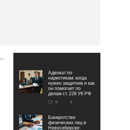
ин.
Адвокат по
наркотикам: когда
нужен защитник и как
он помогает по
делам ст. 228 УК РФ
0
0
Банкротство
физических лиц в
Новосибирске: