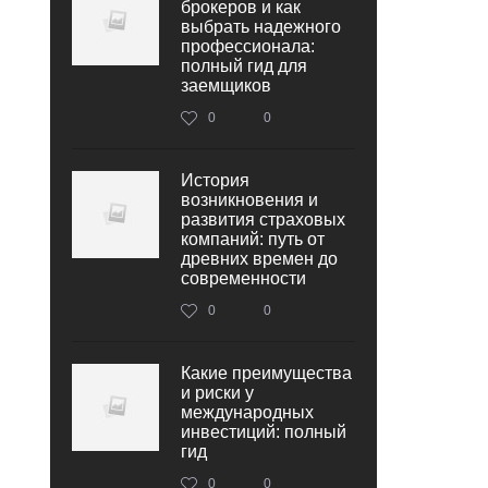
брокеров и как
выбрать надежного
профессионала:
полный гид для
заемщиков
0
0
История
возникновения и
развития страховых
компаний: путь от
древних времен до
современности
0
0
Какие преимущества
и риски у
международных
инвестиций: полный
гид
0
0