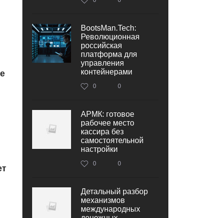
BootsMan.Tech:
Революционная
российская
платформа для
управления
контейнерами
е
0
0
АРМК: готовое
рабочее место
кассира без
самостоятельной
настройки
0
0
ет
Детальный разбор
механизмов
международных
денежных