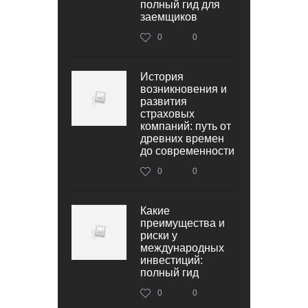
полный гид для
заемщиков
0
0
История
возникновения и
развития
страховых
компаний: путь от
древних времен
до современности
0
0
Какие
преимущества и
риски у
международных
инвестиций:
полный гид
0
0