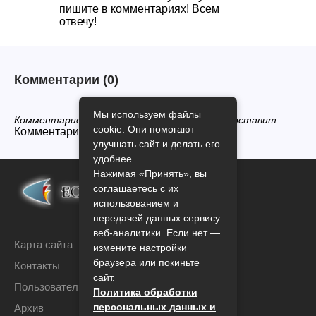
пишите в комментариях! Всем
отвечу!
Комментарии
(0)
Мы используем файлы
Комментариев нет, будьте первым кто его оставит
cookie. Они помогают
Комментарии закрыты.
улучшать сайт и делать его
удобнее.
Нажимая «Принять», вы
соглашаетесь с их
использованием и
передачей данных сервису
веб-аналитики. Если нет —
Карта сайта
измените настройки
браузера или покиньте
Контакты
сайт.
Пользовательское соглашение
Политика обработки
персональных данных и
Архив