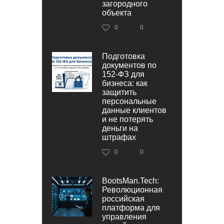
загородного
объекта
0
0
Подготовка
документов по
152‑ФЗ для
бизнеса: как
защитить
персональные
данные клиентов
и не потерять
деньги на
штрафах
0
0
BootsMan.Tech:
Революционная
российская
платформа для
управления