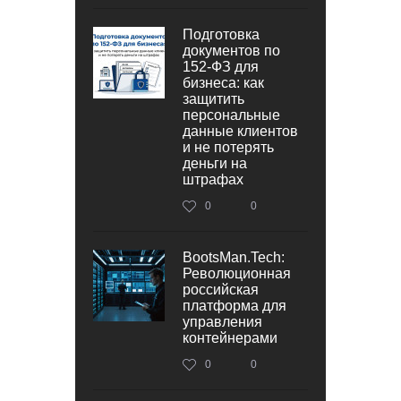
Подготовка
документов по
152‑ФЗ для
бизнеса: как
защитить
персональные
данные клиентов
и не потерять
деньги на
штрафах
0
0
BootsMan.Tech:
Революционная
российская
платформа для
управления
контейнерами
0
0