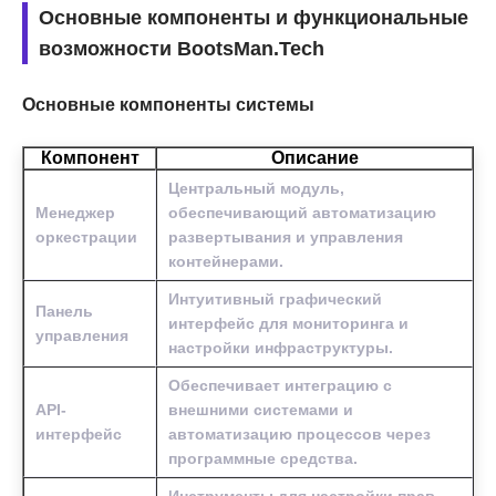
Основные компоненты и функциональные
возможности BootsMan.Tech
Основные компоненты системы
Компонент
Описание
Центральный модуль,
Менеджер
обеспечивающий автоматизацию
оркестрации
развертывания и управления
контейнерами.
Интуитивный графический
Панель
интерфейс для мониторинга и
управления
настройки инфраструктуры.
Обеспечивает интеграцию с
API-
внешними системами и
интерфейс
автоматизацию процессов через
программные средства.
Инструменты для настройки прав