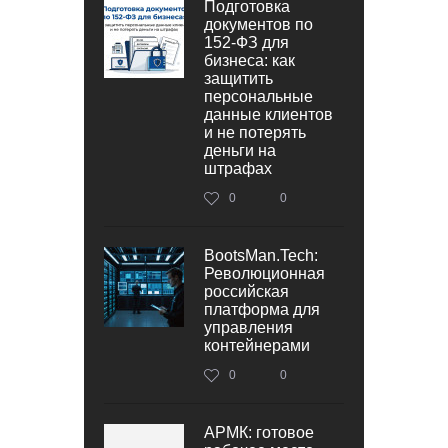
Подготовка
документов по
152‑ФЗ для
бизнеса: как
защитить
персональные
данные клиентов
и не потерять
деньги на
штрафах
0
0
BootsMan.Tech:
Революционная
российская
платформа для
управления
контейнерами
0
0
АРМК: готовое