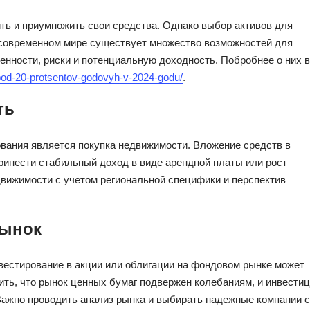
ть и приумножить свои средства. Однако выбор активов для
 современном мире существует множество возможностей для
бенности, риски и потенциальную доходность. Побробнее о них в
t-pod-20-protsentov-godovyh-v-2024-godu/
.
ть
вания является покупка недвижимости. Вложение средств в
инести стабильный доход в виде арендной платы или рост
вижимости с учетом региональной специфики и перспектив
рынок
нвестирование в акции или облигации на фондовом рынке может
ть, что рынок ценных бумаг подвержен колебаниям, и инвести
 Важно проводить анализ рынка и выбирать надежные компании с