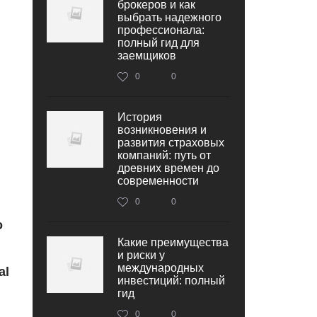
брокеров и как
выбрать надежного
профессионала:
полный гид для
заемщиков
0
0
История
возникновения и
развития страховых
компаний: путь от
древних времен до
современности
0
0
о
Какие преимущества
и риски у
международных
al
инвестиций: полный
гид
0
0