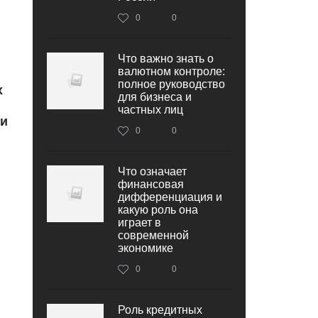
0
0
Что важно знать о
валютном контроле:
полное руководство
х
для бизнеса и
частных лиц
 и
0
0
Что означает
финансовая
дифференциация и
какую роль она
играет в
современной
экономике
0
0
Роль кредитных