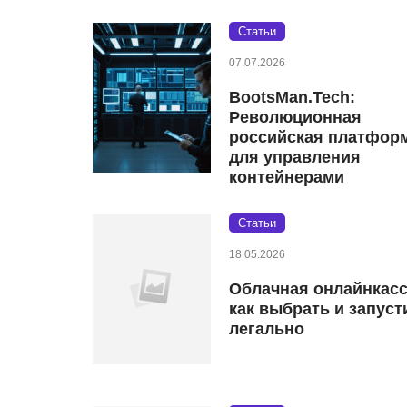
Статьи
07.07.2026
BootsMan.Tech:
Революционная
российская платфор
для управления
контейнерами
Статьи
18.05.2026
Облачная онлайнкасс
как выбрать и запуст
легально