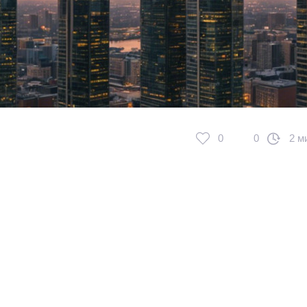
0
0
2 м