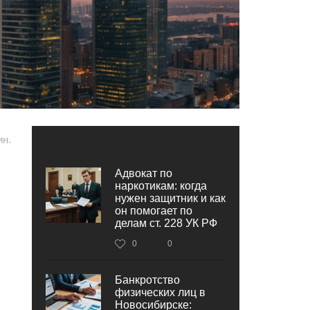
ин.
Адвокат по
наркотикам: когда
нужен защитник и как
он помогает по
делам ст. 228 УК РФ
0
0
Банкротство
физических лиц в
Новосибирске: