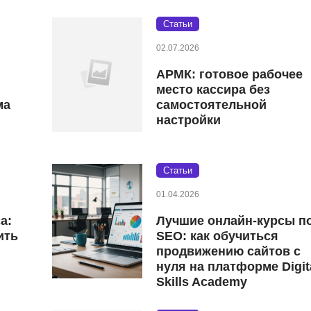
Статьи
02.07.2026
АРМК: готовое рабочее
место кассира без
ма
самостоятельной
настройки
Статьи
01.04.2026
а:
Лучшие онлайн-курсы п
ить
SEO: как обучиться
продвижению сайтов с
нуля на платформе Digit
Skills Academy