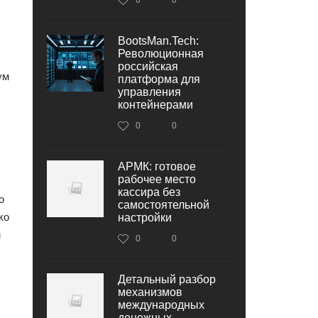
BootsMan.Tech:
Революционная
российская
ум
платформа для
управления
контейнерами
0
0
АРМК: готовое
рабочее место
кассира без
о
самостоятельной
ко
настройки
м
0
0
Детальный разбор
механизмов
международных
денежных