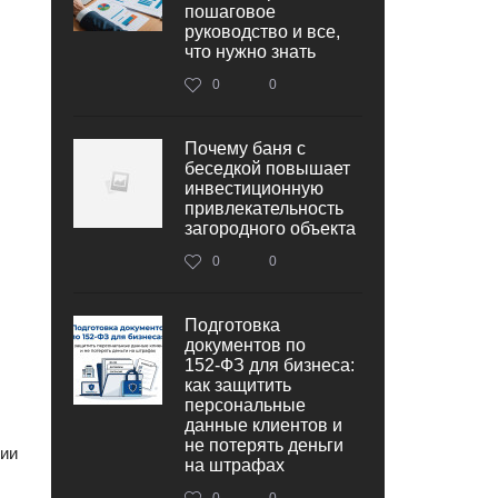
пошаговое
руководство и все,
что нужно знать
0
0
Почему баня с
беседкой повышает
инвестиционную
привлекательность
загородного объекта
0
0
Подготовка
документов по
152‑ФЗ для бизнеса:
как защитить
персональные
данные клиентов и
не потерять деньги
ции
на штрафах
0
0