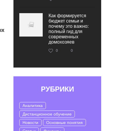
Как формируется
бюджет семьи и
почему это важно:
ых
полный гид для
современных
домохозяев
0
0
РУБРИКИ
Аналитика
Дистанционное обучение
Новости
Основные понятия
Статьи
Финансы