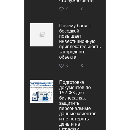
что нужно знать
0
0
Почему баня с
беседкой
повышает
инвестиционную
привлекательность
загородного
объекта
0
0
Подготовка
документов по
152‑ФЗ для
бизнеса: как
защитить
персональные
данные клиентов
и не потерять
деньги на
штрафах