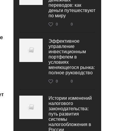
переводов: как
деньги путешествуют
по миру
0
0
е
Эффективное
управление
инвестиционным
портфелем в
условиях
меняющегося рынка:
полное руководство
0
0
ет
Истории изменений
налогового
законодательства:
путь развития
системы
налогообложения в
России