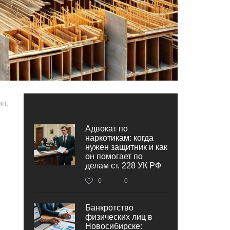
ин.
Адвокат по
наркотикам: когда
нужен защитник и как
он помогает по
делам ст. 228 УК РФ
0
0
Банкротство
физических лиц в
Новосибирске: