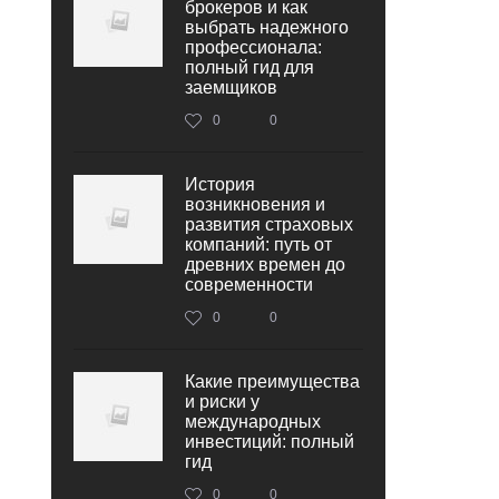
брокеров и как
выбрать надежного
профессионала:
полный гид для
заемщиков
0
0
История
возникновения и
развития страховых
компаний: путь от
древних времен до
современности
0
0
Какие преимущества
и риски у
международных
инвестиций: полный
гид
0
0