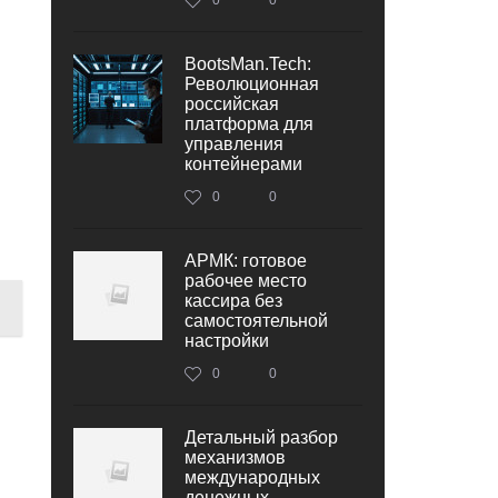
BootsMan.Tech:
Революционная
российская
платформа для
управления
контейнерами
0
0
АРМК: готовое
рабочее место
кассира без
самостоятельной
настройки
0
0
Детальный разбор
механизмов
международных
денежных