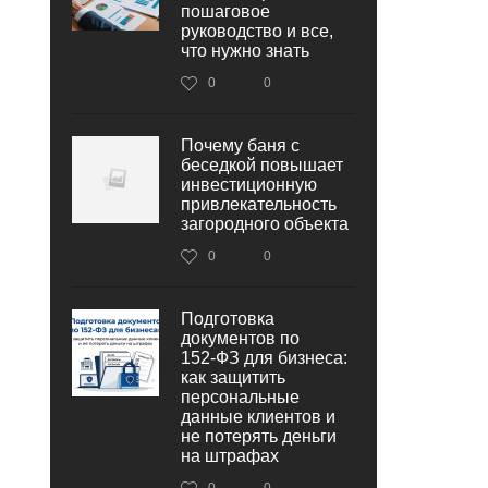
пошаговое
руководство и все,
что нужно знать
0
0
Почему баня с
беседкой повышает
инвестиционную
привлекательность
загородного объекта
0
0
Подготовка
документов по
152‑ФЗ для бизнеса:
как защитить
персональные
данные клиентов и
не потерять деньги
на штрафах
0
0