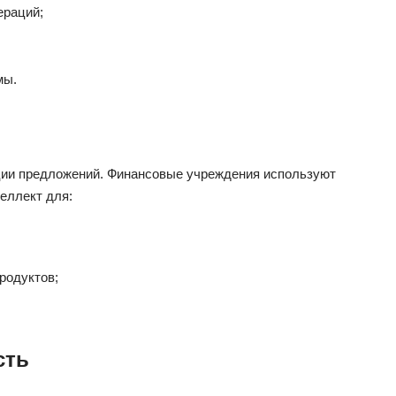
ераций;
мы.
ции предложений. Финансовые учреждения используют
еллект для:
родуктов;
сть