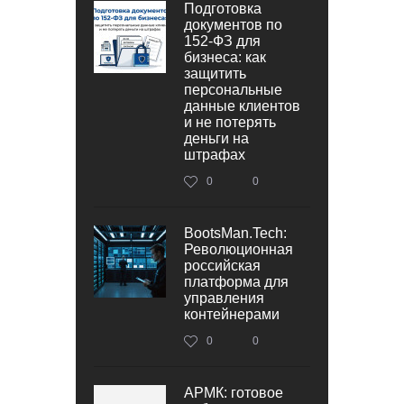
Подготовка
документов по
152‑ФЗ для
бизнеса: как
защитить
персональные
данные клиентов
и не потерять
деньги на
штрафах
0
0
BootsMan.Tech:
Революционная
российская
платформа для
управления
контейнерами
0
0
АРМК: готовое