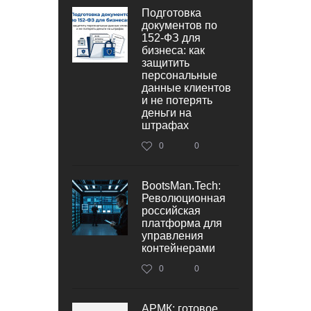
Подготовка
документов по
152‑ФЗ для
бизнеса: как
защитить
персональные
данные клиентов
и не потерять
деньги на
штрафах
0
0
BootsMan.Tech:
Революционная
российская
платформа для
управления
контейнерами
0
0
АРМК: готовое