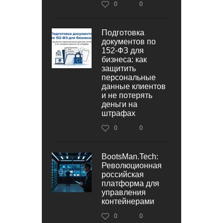
0
0
Подготовка
документов по
152‑ФЗ для
бизнеса: как
защитить
персональные
данные клиентов
и не потерять
деньги на
штрафах
0
0
BootsMan.Tech:
Революционная
российская
платформа для
управления
контейнерами
0
0