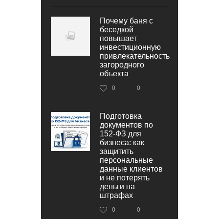
Почему баня с
беседкой
повышает
инвестиционную
привлекательность
загородного
объекта
0
0
Подготовка
документов по
152‑ФЗ для
бизнеса: как
защитить
персональные
данные клиентов
и не потерять
деньги на
штрафах
0
0