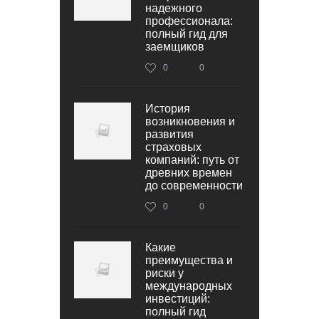
надежного
профессионала:
полный гид для
заемщиков
0
0
История
возникновения и
развития
страховых
компаний: путь от
древних времен
до современности
0
0
Какие
преимущества и
риски у
международных
инвестиций:
полный гид