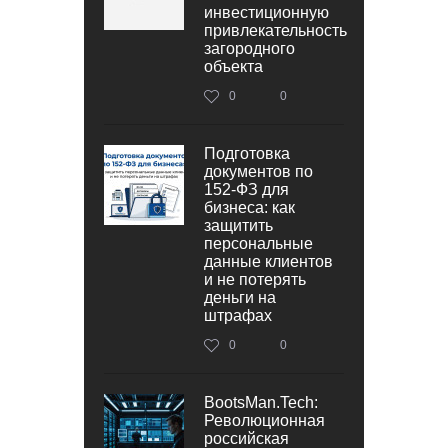
инвестиционную
привлекательность
загородного
объекта
0
0
Подготовка
документов по
152‑ФЗ для
бизнеса: как
защитить
персональные
данные клиентов
и не потерять
деньги на
штрафах
0
0
BootsMan.Tech:
Революционная
российская