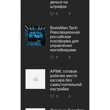
деньги на
штрафах
0
0
BootsMan.Tech:
Революционная
российская
платформа для
управления
контейнерами
0
0
АРМК: готовое
рабочее место
кассира без
самостоятельной
настройки
0
0