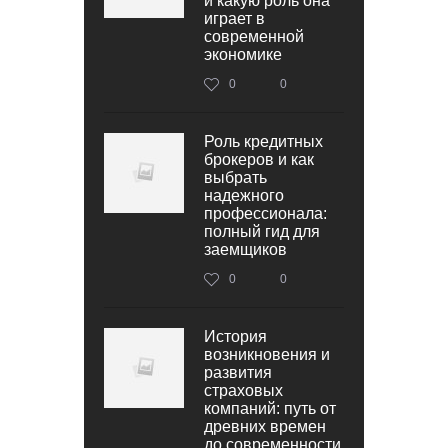
и какую роль она
играет в
современной
экономике
0
0
Роль кредитных
брокеров и как
выбрать
надежного
профессионала:
полный гид для
заемщиков
0
0
История
возникновения и
развития
страховых
компаний: путь от
древних времен
до современности