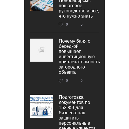
Новосибирске:
пошаговое
руководство и все,
что нужно знать
0
0
Почему баня с
беседкой
повышает
инвестиционную
привлекательность
загородного
объекта
0
0
Подготовка
документов по
152‑ФЗ для
бизнеса: как
защитить
персональные
данные клиентов