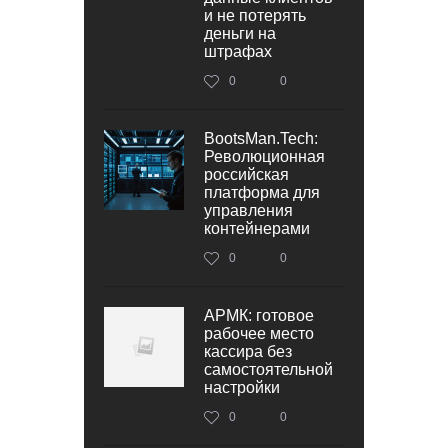
и не потерять
деньги на
штрафах
0
0
BootsMan.Tech:
Революционная
российская
платформа для
управления
контейнерами
0
0
АРМК: готовое
рабочее место
кассира без
самостоятельной
настройки
0
0