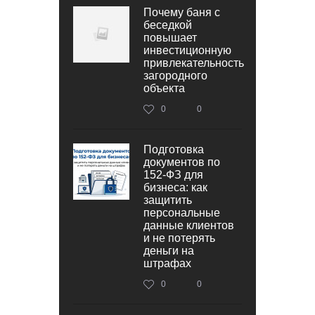
Почему баня с
беседкой
повышает
инвестиционную
привлекательность
загородного
объекта
0
0
Подготовка
документов по
152‑ФЗ для
бизнеса: как
защитить
персональные
данные клиентов
и не потерять
деньги на
штрафах
0
0