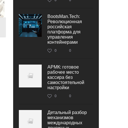
BootsMan.Tech:
Революционная
российская
платформа для
управления
контейнерами
0
0
АРМК: готовое
рабочее место
кассира без
самостоятельной
настройки
0
0
Детальный разбор
механизмов
международных
денежных