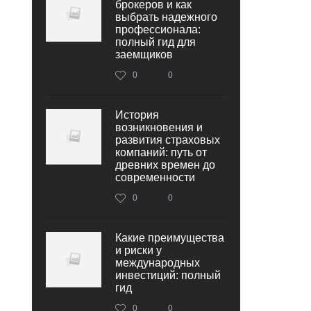
брокеров и как
выбрать надежного
профессионала:
полный гид для
заемщиков
0
0
История
возникновения и
развития страховых
компаний: путь от
древних времен до
современности
0
0
Какие преимущества
и риски у
международных
инвестиций: полный
гид
0
0