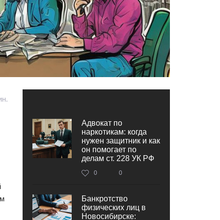
ин.
Адвокат по
наркотикам: когда
нужен защитник и как
он помогает по
делам ст. 228 УК РФ
0
0
й
ам
Банкротство
физических лиц в
Новосибирске: