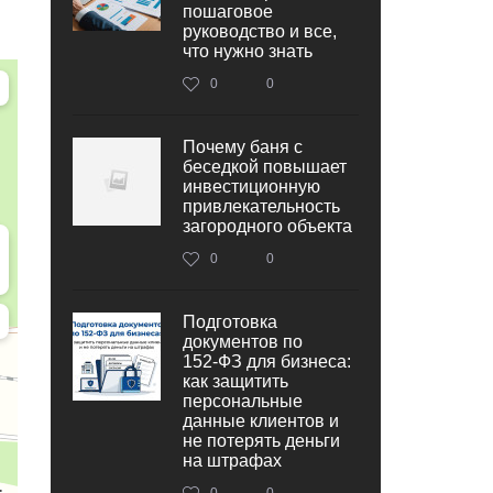
пошаговое
руководство и все,
что нужно знать
0
0
Почему баня с
беседкой повышает
инвестиционную
привлекательность
загородного объекта
0
0
Подготовка
документов по
152‑ФЗ для бизнеса:
как защитить
персональные
данные клиентов и
не потерять деньги
на штрафах
0
0