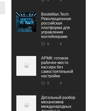
BootsMan.Tech:
Революционная
российская
платформа для
управления
контейнерами
0
0
АРМК: готовое
рабочее место
кассира без
самостоятельной
настройки
0
0
Детальный разбор
механизмов
международных
денежных