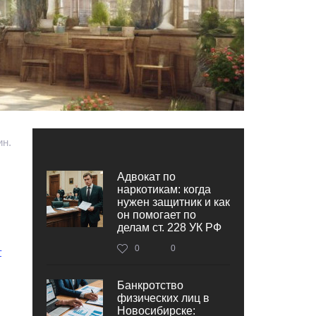
ин.
Адвокат по
наркотикам: когда
нужен защитник и как
он помогает по
делам ст. 228 УК РФ
0
0
‒
Банкротство
физических лиц в
Новосибирске: