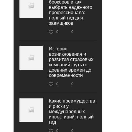
брокеров и как
выбрать надежного
профессионала:
полный гид для
заемщиков
0
0
История
возникновения и
развития страховых
компаний: путь от
древних времен до
современности
0
0
Какие преимущества
и риски у
международных
инвестиций: полный
гид
0
0