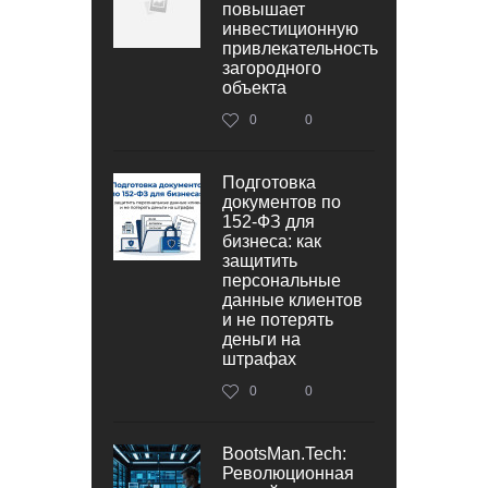
повышает
инвестиционную
привлекательность
загородного
объекта
0
0
Подготовка
документов по
152‑ФЗ для
бизнеса: как
защитить
персональные
данные клиентов
и не потерять
деньги на
штрафах
0
0
BootsMan.Tech:
Революционная