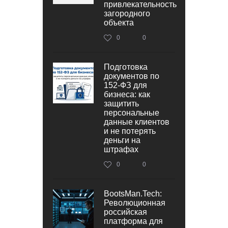
привлекательность
загородного
объекта
0
0
Подготовка
документов по
152‑ФЗ для
бизнеса: как
защитить
персональные
данные клиентов
и не потерять
деньги на
штрафах
0
0
BootsMan.Tech:
Революционная
российская
платформа для