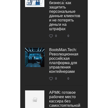
бизнеса: как
защитить
персональные
данные клиентов
и не потерять
деньги на
штрафах
0
0
BootsMan.Tech:
Революционная
российская
платформа для
управления
контейнерами
0
0
АРМК: готовое
рабочее место
кассира без
самостоятельной