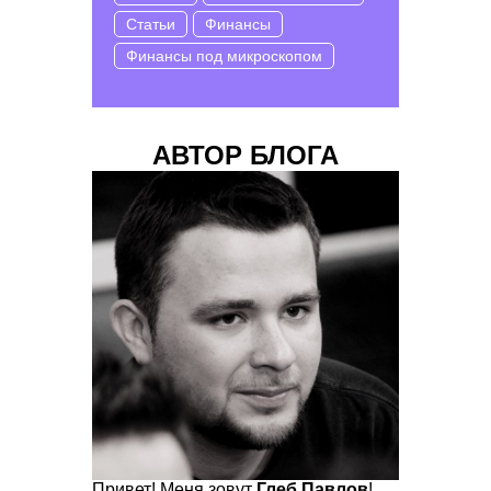
Статьи
Финансы
Финансы под микроскопом
АВТОР БЛОГА
Привет! Меня зовут
Глеб Павлов
!