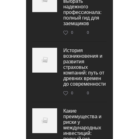
выбрать
надежного
профессионала:
полный гид для
заемщиков
0
0
История
возникновения и
развития
страховых
компаний: путь от
древних времен
до современности
0
0
Какие
преимущества и
риски у
международных
инвестиций:
полный гид