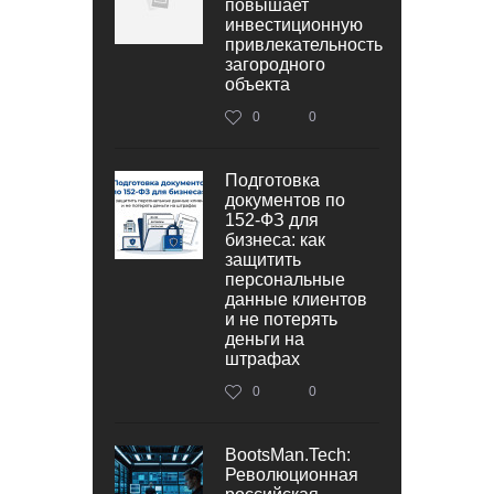
повышает
инвестиционную
привлекательность
загородного
объекта
0
0
Подготовка
документов по
152‑ФЗ для
бизнеса: как
защитить
персональные
данные клиентов
и не потерять
деньги на
штрафах
0
0
BootsMan.Tech:
Революционная