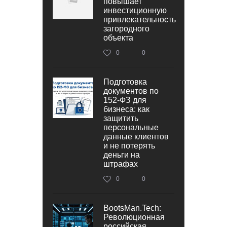
повышает
инвестиционную
привлекательность
загородного
объекта
0
0
Подготовка
документов по
152‑ФЗ для
бизнеса: как
защитить
персональные
данные клиентов
и не потерять
деньги на
штрафах
0
0
BootsMan.Tech:
Революционная
российская