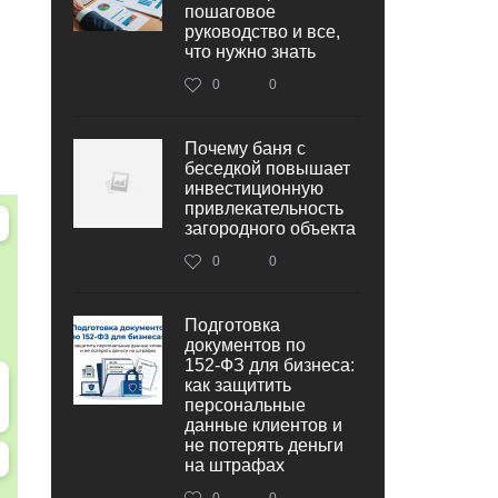
пошаговое
руководство и все,
что нужно знать
0
0
Почему баня с
беседкой повышает
инвестиционную
привлекательность
загородного объекта
0
0
Подготовка
документов по
152‑ФЗ для бизнеса:
как защитить
персональные
данные клиентов и
не потерять деньги
на штрафах
0
0