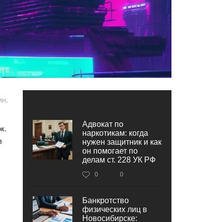
ин.
Адвокат по
к.
наркотикам: когда
в
нужен защитник и как
он помогает по
делам ст. 228 УК РФ
0
0
Банкротство
физических лиц в
Новосибирске: