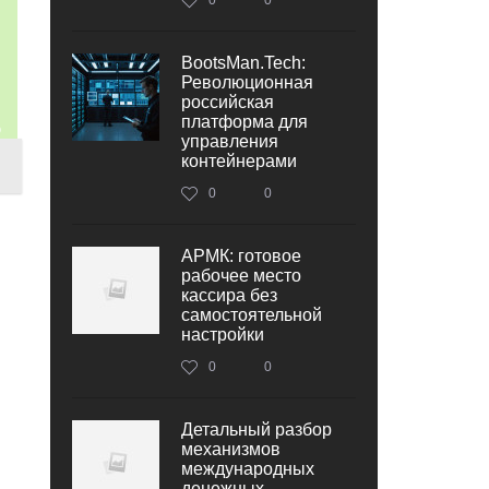
BootsMan.Tech:
Революционная
российская
платформа для
управления
контейнерами
0
0
АРМК: готовое
рабочее место
кассира без
самостоятельной
настройки
0
0
Детальный разбор
механизмов
международных
денежных