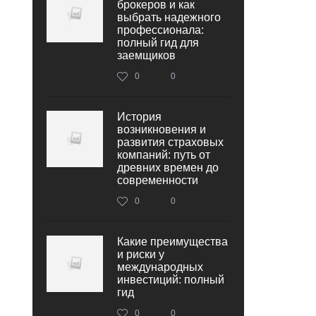
брокеров и как
выбрать надежного
профессионала:
полный гид для
заемщиков
0
0
История
возникновения и
развития страховых
компаний: путь от
древних времен до
современности
0
0
Какие преимущества
и риски у
международных
инвестиций: полный
гид
0
0