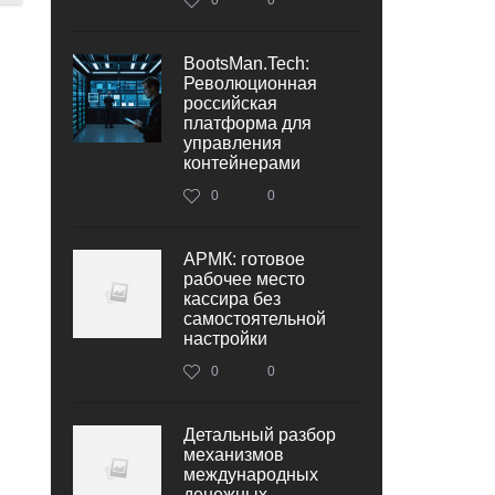
BootsMan.Tech:
Революционная
российская
платформа для
управления
контейнерами
0
0
АРМК: готовое
рабочее место
кассира без
самостоятельной
настройки
0
0
Детальный разбор
механизмов
международных
денежных