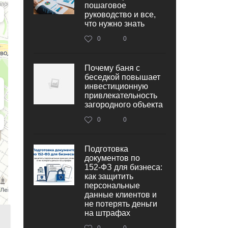
пошаговое
руководство и все,
что нужно знать
0
0
Почему баня с
беседкой повышает
инвестиционную
привлекательность
загородного объекта
0
0
Подготовка
документов по
152‑ФЗ для бизнеса:
как защитить
персональные
данные клиентов и
не потерять деньги
на штрафах
0
0