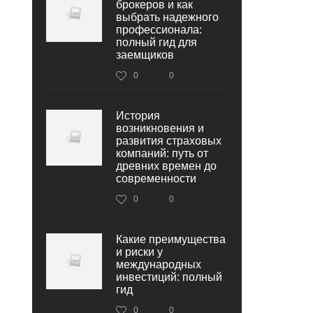
брокеров и как
выбрать надежного
профессионала:
полный гид для
заемщиков
0
0
История
возникновения и
развития страховых
компаний: путь от
древних времен до
современности
0
0
Какие преимущества
и риски у
международных
инвестиций: полный
гид
0
0