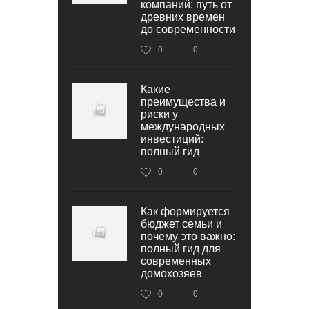
компаний: путь от
древних времен
до современности
0
0
Какие
преимущества и
риски у
международных
инвестиций:
полный гид
0
0
Как формируется
бюджет семьи и
почему это важно:
полный гид для
современных
домохозяев
0
0