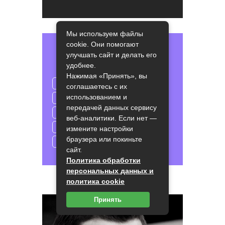
Мы используем файлы
cookie. Они помогают
РУБРИКИ
улучшать сайт и делать его
удобнее.
Нажимая «Принять», вы
Аналитика
соглашаетесь с их
использованием и
Дистанционное обучение
передачей данных сервису
Новости
Основные понятия
веб-аналитики. Если нет —
Статьи
Финансы
измените настройки
браузера или покиньте
Финансы под микроскопом
сайт.
Политика обработки
персональных данных и
политика cookie
АВТОР БЛОГА
Принять