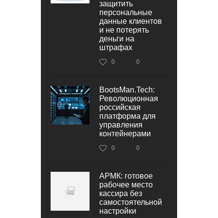
защитить
персональные
данные клиентов
и не потерять
деньги на
штрафах
0
0
BootsMan.Tech:
Революционная
российская
платформа для
управления
контейнерами
0
0
АРМК: готовое
рабочее место
кассира без
самостоятельной
настройки