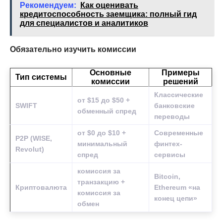
Рекомендуем:
Как оценивать
кредитоспособность заемщика: полный гид
для специалистов и аналитиков
Обязательно изучить комиссии
Основные
Примеры
Тип системы
комиссии
решений
Классические
от $15 до $50 +
SWIFT
банковские
обменный спред
переводы
от $0 до $10 +
Современные
P2P (WISE,
минимальный
финтех-
Revolut)
спред
сервисы
комиссия за
Bitcoin,
транзакцию +
Криптовалюта
Ethereum «на
комиссия за
конец цепи»
обмен