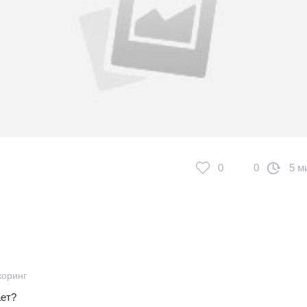
0
0
5 м
коринг
ает?