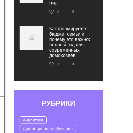
гид
0
0
Как формируется
бюджет семьи и
почему это важно:
полный гид для
современных
домохозяев
0
0
РУБРИКИ
Аналитика
Дистанционное обучение