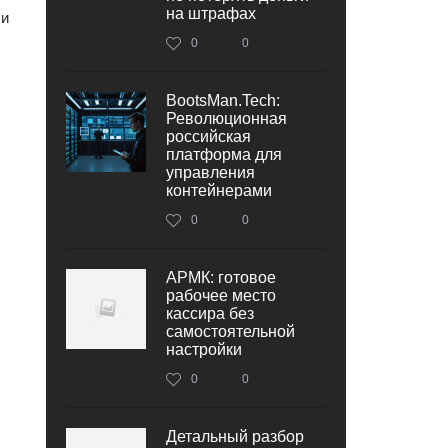
на штрафах
 и
0
0
BootsMan.Tech:
Революционная
российская
платформа для
управления
контейнерами
0
0
АРМК: готовое
рабочее место
кассира без
самостоятельной
настройки
0
0
Детальный разбор