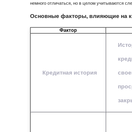
немного отличаться, но в целом учитываются с
Основные факторы, влияющие на к
Фактор
Исто
кред
Кредитная история
свое
прос
закр