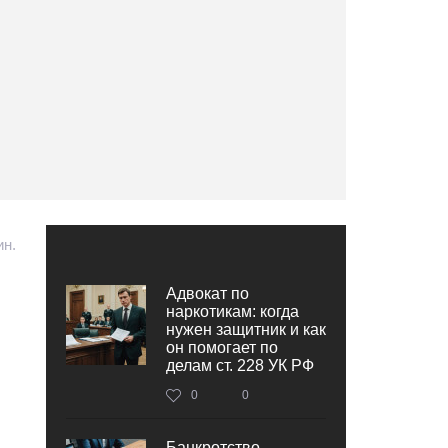
ин.
Адвокат по
наркотикам: когда
нужен защитник и как
он помогает по
делам ст. 228 УК РФ
0
0
Банкротство