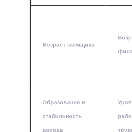
Возр
Возраст заемщика
фина
Образование и
Уров
стабильность
рабо
дохода
труд