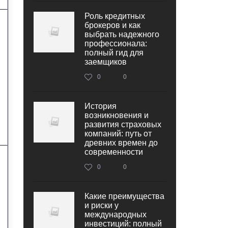
Роль кредитных
брокеров и как
выбрать надежного
профессионала:
полный гид для
заемщиков
0
0
История
возникновения и
развития страховых
компаний: путь от
древних времен до
современности
0
0
Какие преимущества
и риски у
международных
инвестиций: полный