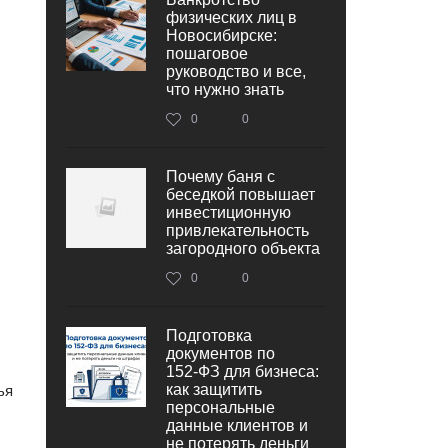
физических лиц в
Новосибирске:
пошаговое
руководство и все,
что нужно знать
0
0
Почему баня с
беседкой повышает
инвестиционную
привлекательность
загородного объекта
0
0
Подготовка
документов по
152‑ФЗ для бизнеса:
как защитить
ья
персональные
данные клиентов и
не потерять деньги