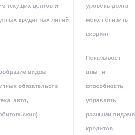
м текущих долгов и
уровень долга
упных кредитных линий
может снизить
скоринг
Показывает
ообразие видов
опыт и
итных обязательств
способность
ека, авто,
управлять
ебительские)
разными видами
кредитов