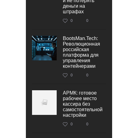
и не потерять
деньги на
штрафах
0
0
BootsMan.Tech:
Революционная
российская
платформа для
управления
контейнерами
0
0
АРМК: готовое
рабочее место
кассира без
самостоятельной
настройки
0
0