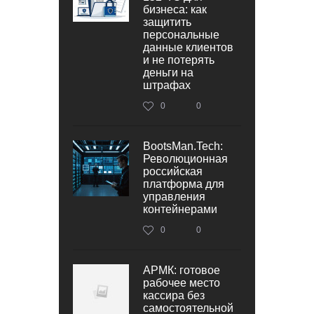
бизнеса: как
защитить
персональные
данные клиентов
и не потерять
деньги на
штрафах
0
0
BootsMan.Tech:
Революционная
российская
платформа для
управления
контейнерами
0
0
АРМК: готовое
рабочее место
кассира без
самостоятельной