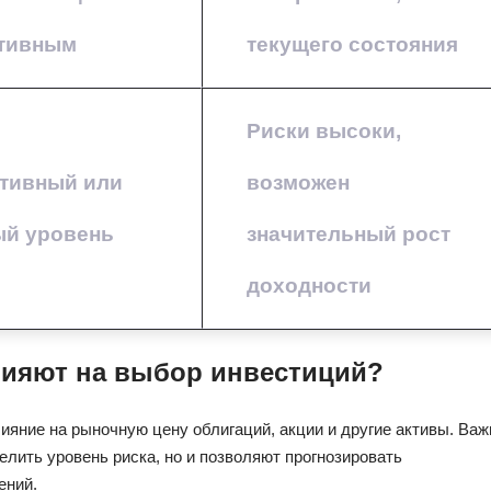
ятивным
текущего состояния
Риски высоки,
тивный или
возможен
й уровень
значительный рост
доходности
лияют на выбор инвестиций?
ияние на рыночную цену облигаций, акции и другие активы. Важ
елить уровень риска, но и позволяют прогнозировать
ений.