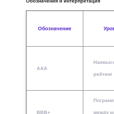
Обозначения и интерпретация
Обозначение
Уро
Наивыс
AAA
рейтинг
Пограни
BBB+
между и