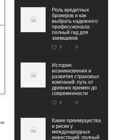
Роль кредитных
брокеров и как
выбрать надежного
профессионала:
полный гид для
заемщиков
0
0
История
возникновения и
развития страховых
компаний: путь от
древних времен до
современности
0
0
Какие преимущества
но
и риски у
международных
инвестиций: полный