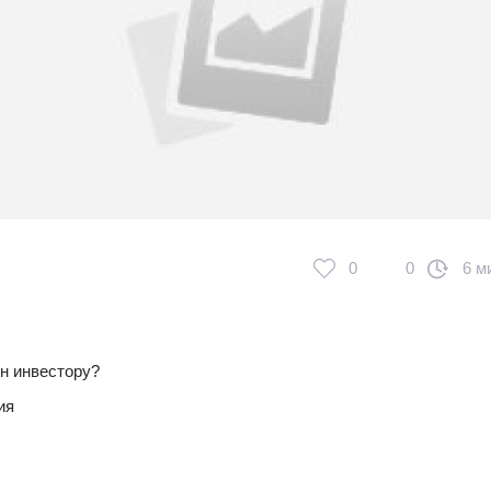
0
0
6 м
ен инвестору?
ия