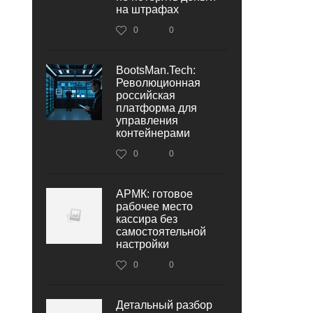
на штрафах
0
0
BootsMan.Tech:
Революционная
российская
платформа для
управления
контейнерами
0
0
АРМК: готовое
рабочее место
кассира без
самостоятельной
настройки
0
0
Детальный разбор