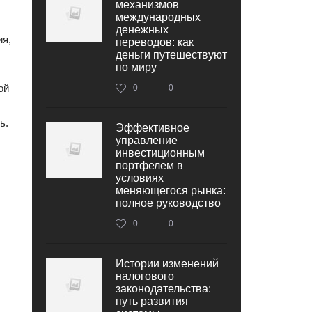
механизмов
международных
денежных
ия,
переводов: как
деньги путешествуют
по миру
ой
0
0
ь.
Эффективное
управление
инвестиционным
портфелем в
условиях
меняющегося рынка:
полное руководство
0
0
Истории изменений
налогового
законодательства:
путь развития