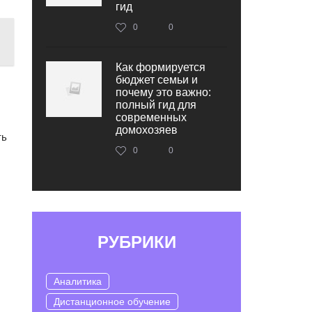
гид
0
0
Как формируется
бюджет семьи и
почему это важно:
полный гид для
современных
домохозяев
ть
0
0
РУБРИКИ
Аналитика
Дистанционное обучение