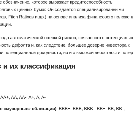
е обозначение, которое выражает кредитоспособность
 долговых ценных бумаг. Он создается специализированными
ngs, Fitch Ratings и др.) на основе анализа финансового положен
зации.
рода автоматической оценкой рисков, связанного с потенциальн
ность дефолта и, как следствие, большее доверие инвестора к
кой потенциальной доходности, но и о высокой вероятности потер
 и их классификация
 AA+, AA, AA-, A+, A, A-
е «мусорные» облигации)
: BBB+, BBB, BBB-, BB+, BB, BB-,