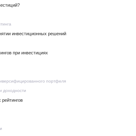
вестиций?
йтинга
инятии инвестиционных решений
ингов при инвестициях
диверсифицированного портфеля
и доходности
 рейтингов
и