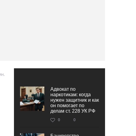
ин.
Адвокат по
наркотикам: когда
нужен защитник и как
он помогает по
делам ст. 228 УК РФ
0
0
Банкротство