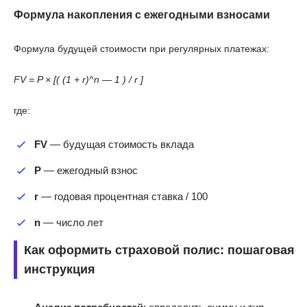
Формула накопления с ежегодными взносами
Формула будущей стоимости при регулярных платежах:
FV = P × [( (1 + r)^n — 1 ) / r ]
где:
FV
— будущая стоимость вклада
P
— ежегодный взнос
r
— годовая процентная ставка / 100
n
— число лет
Как оформить страховой полис: пошаговая
инструкция