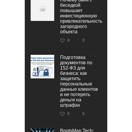
беседкой
повышает
инвестиционную
привлекательность
загородного
объекта
0
0
Подготовка
документов по
152‑ФЗ для
бизнеса: как
защитить
персональные
данные клиентов
и не потерять
деньги на
штрафах
0
0
BootsMan.Tech: