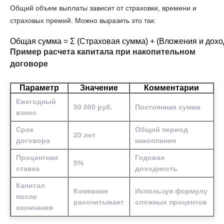
Общий объем выплаты зависит от страховки, времени и
страховых премий. Можно выразить это так:
Общая сумма = Σ (Страховая сумма) + (Вложения и доход
Пример расчета капитала при накопительном
договоре
Параметр
Значение
Комментарии
Ежегодный
50 000 руб.
Постоянная сумма
взнос
Срок
Общий период
20 лет
договора
накопления
Процентная
Годовая
5%
ставка
доходность
Капитал
Компания
Используя формулу
после
рассчитывает
сложных процентов
окончания