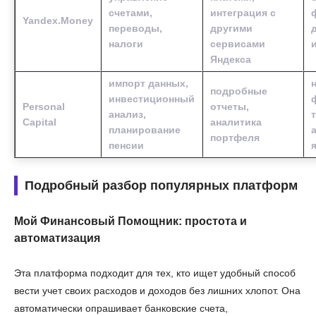
счетами,
интеграция с
Yandex.Money
переводы,
другими
налоги
сервисами
Яндекса
импорт данных,
подробные
инвестиционный
Personal
отчеты,
анализ,
Capital
аналитика
планирование
портфеля
пенсии
Подробный разбор популярных платформ
Мой Финансовый Помощник: простота и
автоматизация
Эта платформа подходит для тех, кто ищет удобный способ
вести учет своих расходов и доходов без лишних хлопот. Она
автоматически опрашивает банковские счета,