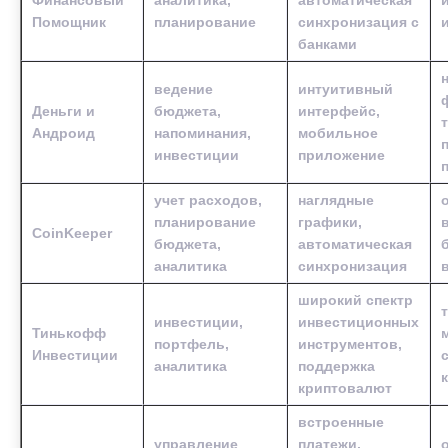
Помощник
планирование
синхронизация с
банками
ведение
интуитивный
Деньги и
бюджета,
интерфейс,
Андроид
напоминания,
мобильное
инвестиции
приложение
учет расходов,
наглядные
планирование
графики,
CoinKeeper
бюджета,
автоматическая
аналитика
синхронизация
широкий спектр
инвестиции,
инвестиционных
Тинькофф
портфель,
инструментов,
Инвестиции
аналитика
поддержка
криптовалют
встроенные
управление
платежи,