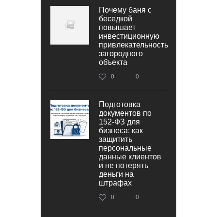
Почему баня с
беседкой
повышает
инвестиционную
привлекательность
загородного
объекта
0
0
Подготовка
документов по
152‑ФЗ для
бизнеса: как
защитить
персональные
данные клиентов
и не потерять
деньги на
штрафах
0
0