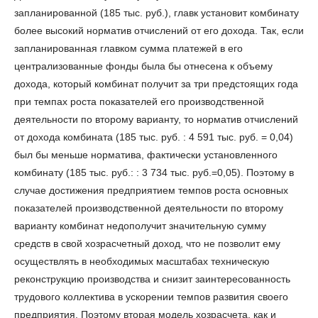
запланированной (185 тыс. руб.), главк установит комбинату
более высокий норматив отчислений от его дохода. Так, если
запланированная главком сумма платежей в его
централизованные фонды была бы отнесена к объему
дохода, который комбинат получит за три предстоящих года
при темпах роста показателей его производственной
деятельности по второму варианту, то норматив отчислений
от дохода комбината (185 тыс. руб. : 4 591 тыс. руб. = 0,04)
был бы меньше норматива, фактически установленного
комбинату (185 тыс. руб.: : 3 734 тыс. руб.=0,05). Поэтому в
случае достижения предприятием темпов роста основных
показателей производственной деятельности по второму
варианту комбинат недополучит значительную сумму
средств в свой хозрасчетный доход, что не позволит ему
осуществлять в необходимых масштабах техническую
реконструкцию производства и снизит заинтересованность
трудового коллектива в ускорении темпов развития своего
предприятия. Поэтому вторая модель хозрасчета, как и